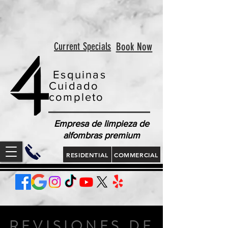
<!-- Google tag (gtag.js) --> <script async
src="https://www.googletagmanager.com/gtag/js?id=AW-
813321189"></script> <script> window.dataLayer =
window.dataLayer || []; function gtag(){dataLayer.push(arguments);}
gtag('js', new Date()); gtag('config', 'AW-813321189'); </script>
<script> gtag('config', 'AW-813321189/jLt5CJD2jcgZEOWX6YMD', {
'phone_conversion_number': '843 410-8691' }); </script>
Current Specials
Book Now
Esquinas
Cuidado
completo
Empresa de limpieza de
alfombras premium
RESIDENTIAL
COMMERCIAL
REVISIONES DE