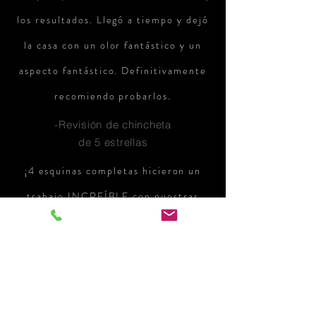
los resultados. Llegó a tiempo y dejó
la casa con un olor fantástico y un
aspecto fantástico. Definitivamente
recomiendo probarlos.
-Revisión de chincheta
de 5 estrellas
¡4 esquinas completas hicieron un
trabajo INCREÍBLE con nuestras
alfombras! Estoy muy impresionada
porque hubo manchas que no pensé
que saldrían. Gracias a todos, los
utilizaré para asegurar mis alfombras