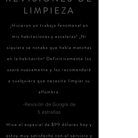
LIMPIEZA
¡Hicieron un trabajo fenomenal en
mis habitaciones y escaleras! ¡Ni
siquiera se notaba que había manchas
en la habitación! Definitivamente los
usaré nuevamente y los recomendaré
a cualquiera que necesite limpiar su
alfombra.
-Revisión de Google de
5 estrellas
Hice el especial de $99 dólares hoy y
estoy muy satisfecho con el servicio y