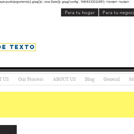
r.push(arguments);} gtag('js', new Date()); gtag('config', 'AW-813321189'); </script> <script>
Para tu hogar
Para tu negoc
de texto
T US
Our Process
ABOUT US
Blog
General
M