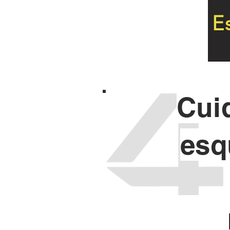
E
Cui
esq