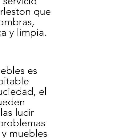
servicio 
rleston que 
ombras, 
a y limpia.
ebles es 
itable 
ciedad, el 
ueden 
s lucir 
problemas 
 y muebles 