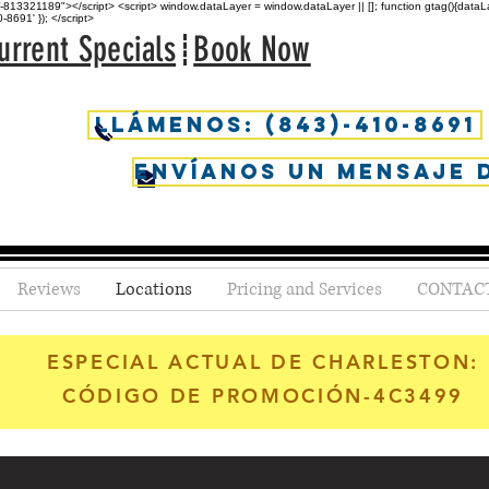
813321189"></script> <script> window.dataLayer = window.dataLayer || []; function gtag(){dataLaye
691' }); </script>
urrent Specials
Book Now
Llámenos: (843)-410-8691
Envíanos un mensaje 
Reviews
Locations
Pricing and Services
CONTAC
ESPECIAL ACTUAL DE CHARLESTON:
CÓDIGO DE PROMOCIÓN-4C3499