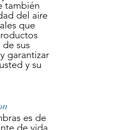
e también 
ad del aire 
ales que 
productos 
 de sus 
 garantizar 
sted y su 
on
bras es de 
te de vida 