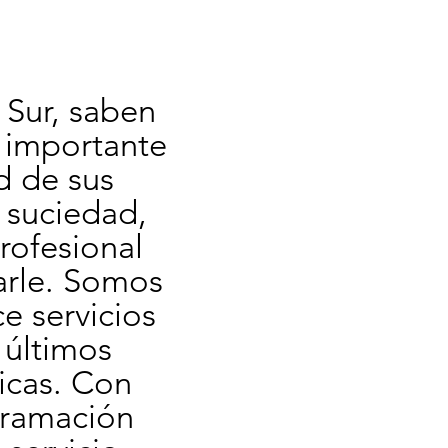
Sur, saben 
 importante 
 de sus 
 suciedad, 
ofesional 
rle. Somos 
 servicios 
últimos 
cas. Con 
ramación 