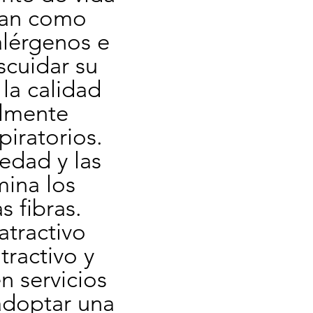
úan como 
alérgenos e 
cuidar su 
a calidad 
lmente 
iratorios. 
edad y las 
ina los 
 fibras. 
tractivo 
ractivo y 
n servicios 
adoptar una 