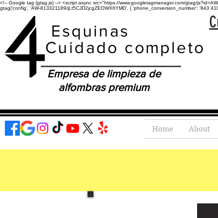
<!-- Google tag (gtag.js) --> <script async src="https://www.googletagmanager.com/gtag/js?id=AW-
gtag('config', 'AW-813321189/jLt5CJD2jcgZEOWX6YMD', { 'phone_conversion_number': '843 410-8
C
Esquinas
Cuidado completo
Empresa de limpieza de
alfombras premium
Home
About