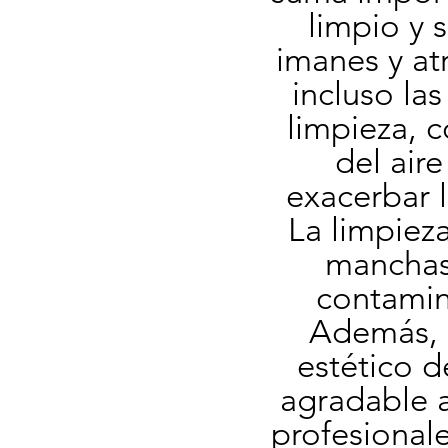
limpio y 
imanes y atr
incluso las
limpieza, c
del air
exacerbar l
La limpieza
manchas 
contamina
Además, u
estético d
agradable a 
profesional