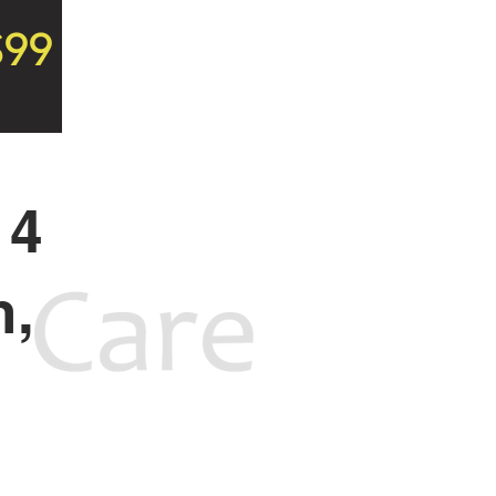
$99
 4
n,