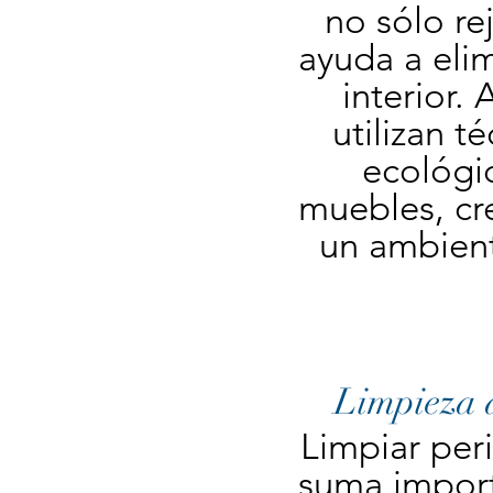
no sólo re
ayuda a elim
interior. 
utilizan t
ecológic
muebles, cre
un ambient
Limpieza d
Limpiar per
suma import