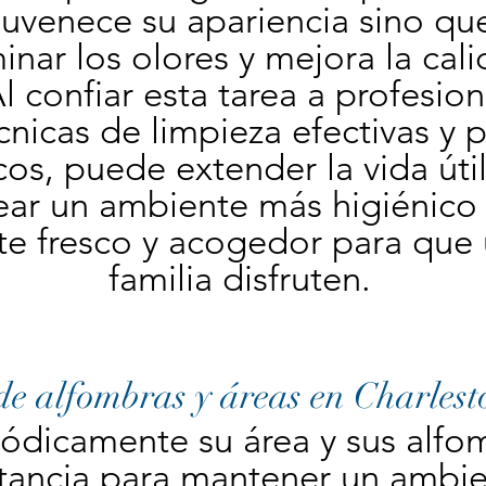
juvenece su apariencia sino qu
inar los olores y mejora la calid
Al confiar esta tarea a profesion
écnicas de limpieza efectivas y 
os, puede extender la vida útil
ar un ambiente más higiénico y
e fresco y acogedor para que u
familia disfruten.
e alfombras y áreas en Charlest
iódicamente su área y sus alfom
ancia para mantener un ambien