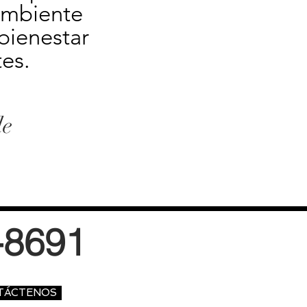
ambiente 
ienestar 
es.
de
-8691
TÁCTENOS