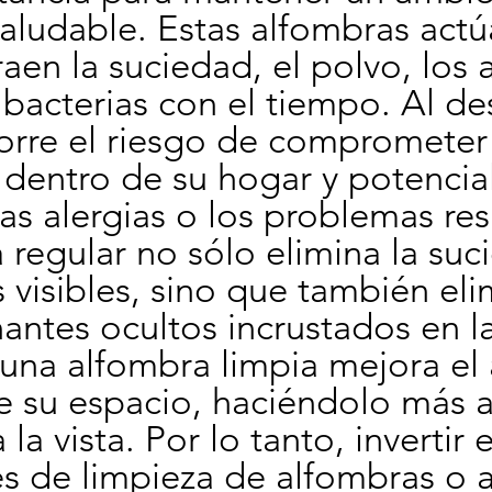
saludable. Estas alfombras act
aen la suciedad, el polvo, los 
 bacterias con el tiempo. Al des
orre el riesgo de comprometer l
e dentro de su hogar y potencia
as alergias o los problemas resp
 regular no sólo elimina la suci
visibles, sino que también elim
ntes ocultos incrustados en las
na alfombra limpia mejora el a
e su espacio, haciéndolo más at
la vista. Por lo tanto, invertir e
es de limpieza de alfombras o 