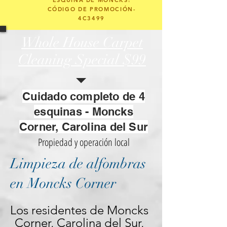
ESQUINA DE MONCKS:
CÓDIGO DE PROMOCIÓN-
4C3499
Whole House Carpet
Cleaning Special
$99
Cuidado completo de 4
esquinas - Moncks
Corner, Carolina del Sur
Propiedad y operación local
Limpieza de alfombras
en Moncks Corner
Los residentes de Moncks 
Corner, Carolina del Sur, 