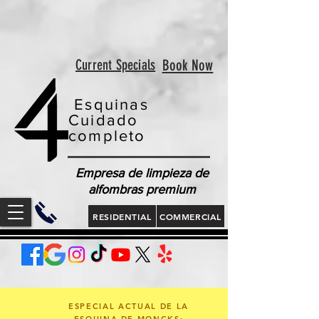
<!-- Google tag (gtag.js) --> <script async
src="https://www.googletagmanager.com/gtag/js?id=AW-
813321189"></script> <script> window.dataLayer =
window.dataLayer || []; function gtag(){dataLayer.push(arguments);}
gtag('js', new Date()); gtag('config', 'AW-813321189'); </script>
<script> gtag('config', 'AW-813321189/jLt5CJD2jcgZEOWX6YMD', {
'phone_conversion_number': '843 410-8691' }); </script>
Current Specials
Book Now
Esquinas
Cuidado
completo
Empresa de limpieza de
alfombras premium
RESIDENTIAL
COMMERCIAL
ESPECIAL ACTUAL DE LA