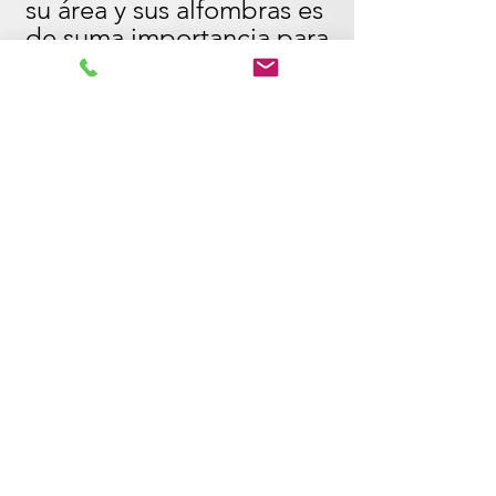
su área y sus alfombras es 
de suma importancia para 
mantener un ambiente de 
vida limpio y saludable. 
Estas alfombras actúan 
como imanes y atraen la 
suciedad, el polvo, los 
alérgenos e incluso las 
bacterias con el tiempo. 
Al descuidar su limpieza, 
corre el riesgo de 
comprometer la calidad 
del aire dentro de su 
hogar y potencialmente 
exacerbar las alergias o 
los problemas 
respiratorios. La limpieza 
regular no sólo elimina la 