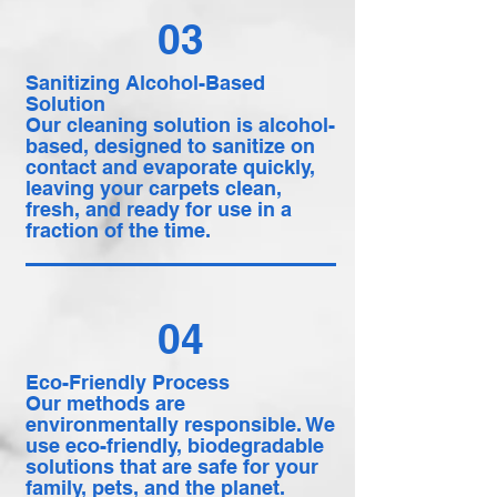
03
Sanitizing Alcohol-Based
Solution
Our cleaning solution is alcohol-
based, designed to sanitize on
contact and evaporate quickly,
leaving your carpets clean,
fresh, and ready for use in a
fraction of the time.
04
Eco-Friendly Process
Our methods are
environmentally responsible. We
use eco-friendly, biodegradable
solutions that are safe for your
family, pets, and the planet.