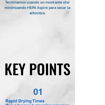
Terminamos usando un montante
olor
minimizando HEPA
Aspire para secar la
alfombra.
KEY POINTS
KEY POINTS
01
Rapid Drying Times